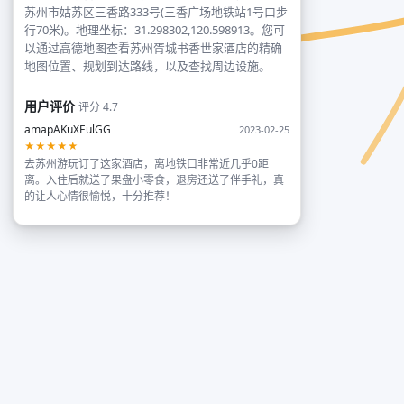
苏州市姑苏区三香路333号(三香广场地铁站1号口步
行70米)。地理坐标：31.298302,120.598913。您可
以通过高德地图查看苏州胥城书香世家酒店的精确
地图位置、规划到达路线，以及查找周边设施。
用户评价
评分 4.7
amapAKuXEulGG
2023-02-25
★★★★★
去苏州游玩订了这家酒店，离地铁口非常近几乎0距
离。入住后就送了果盘小零食，退房还送了伴手礼，真
的让人心情很愉悦，十分推荐！