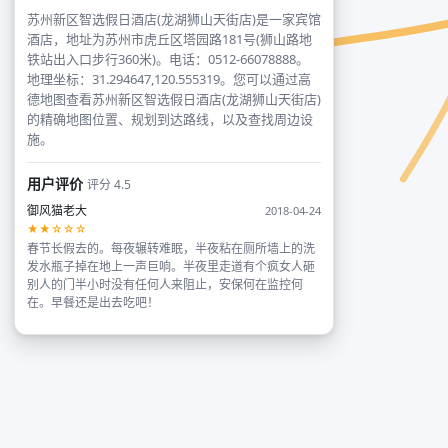
苏州新区智选假日酒店(龙湖狮山天街店)是一家宾馆
酒店，地址为苏州市虎丘区塔园路181号(狮山路地
铁站出入口步行360米)。电话：0512-66078888。
地理坐标：31.294647,120.555319。您可以通过高
德地图查看苏州新区智选假日酒店(龙湖狮山天街店)
的精确地图位置、规划到达路线，以及查找周边设
施。
用户评价
评分 4.5
御风猫老大
2018-04-24
★★☆☆☆
春节长假去的。每夜辗转难眠，半夜粘在厕所墙上的洗
发水瓶子掉在地上一声巨响。半夜里走道有个疯女人砸
别人的门半小时没有任何人来阻止，安保何在监控何
在。早餐还是出去吃吧！