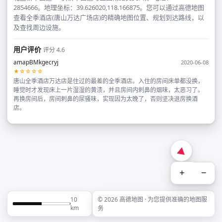
2854666。地理坐标：39.626020,118.166875。您可以通过高德地图
查看全季酒店(唐山万达广场店)的精确地图位置、规划到达路线，以
及查找周边设施。
用户评价
评分 4.6
amapBMkgecryj
2020-06-08
★☆☆☆☆
唐山全季酒店万达店是住过的最差的全季酒店。入住的房间床单都没换，
睡觉时才发现床上一片湿湿的黄渍，并且房间内刺鼻的烟味，太恶习了。
再换房间后，房间刺鼻的尿骚味，实现因为太晚了，否则坚决退房换酒
店。
+
−
10
© 2026 高德地图 · 为您提供准确的地图服
km
务