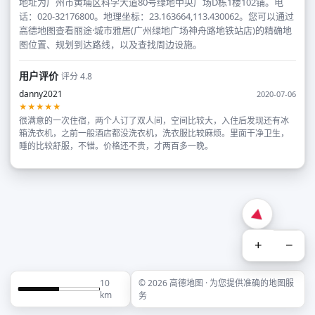
地址为广州市黄埔区科学大道80号绿地中央广场D栋1楼102铺。电
话：020-32176800。地理坐标：23.163664,113.430062。您可以通过
高德地图查看丽途·城市雅居(广州绿地广场神舟路地铁站店)的精确地
图位置、规划到达路线，以及查找周边设施。
用户评价
评分 4.8
danny2021
2020-07-06
★★★★★
很满意的一次住宿，两个人订了双人间，空间比较大，入住后发现还有冰
箱洗衣机，之前一般酒店都没洗衣机，洗衣服比较麻烦。里面干净卫生，
睡的比较舒服，不错。价格还不贵，才两百多一晚。
+
−
10
© 2026 高德地图 · 为您提供准确的地图服
km
务