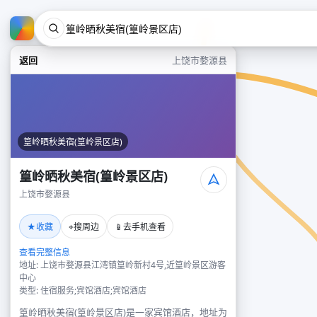
返回
上饶市婺源县
篁岭晒秋美宿(篁岭景区店)
篁岭晒秋美宿(篁岭景区店)
上饶市婺源县
★
⌖
📱
收藏
搜周边
去手机查看
查看完整信息
地址: 上饶市婺源县江湾镇篁岭新村4号,近篁岭景区游客
中心
类型: 住宿服务;宾馆酒店;宾馆酒店
篁岭晒秋美宿(篁岭景区店)是一家宾馆酒店，地址为