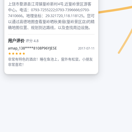
上饶市婺源县江湾镇篁岭新村4号,近篁岭景区游客
中心。电话：0793-7255222;0793-7396666;0793-
7410666。地理坐标：29.321720,118.118125。您可
以通过高德地图查看篁岭晒秋美宿(篁岭景区店)的精
确地图位置、规划到达路线，以及查找周边设施。
用户评价
评分 4.8
amap_138****8108P96YJESE
2017-07-11
★★★★★
非常有特色的酒店！睡在鱼池上，窗外有松鼠，小朋友
非常喜欢！