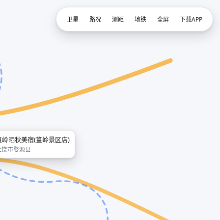
卫星
路况
测距
地铁
全屏
下载APP
篁岭晒秋美宿(篁岭景区店)
上饶市婺源县