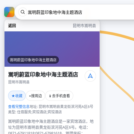
返回
昆明市嵩明县
嵩明蔚蓝印象地中海主题酒店
嵩明蔚蓝印象地中海主题酒店
昆明市嵩明县
★
⌖
📱
收藏
搜周边
去手机查看
查看完整信息
地址: 昆明市嵩明县黄龙街滨河苑A区6号
类型: 住宿服务;宾馆酒店;宾馆酒店
嵩明蔚蓝印象地中海主题酒店是一家宾馆酒店，地
址为昆明市嵩明县黄龙街滨河苑A区6号。电话：
0871-67911818;0871-67981618。地理坐标：