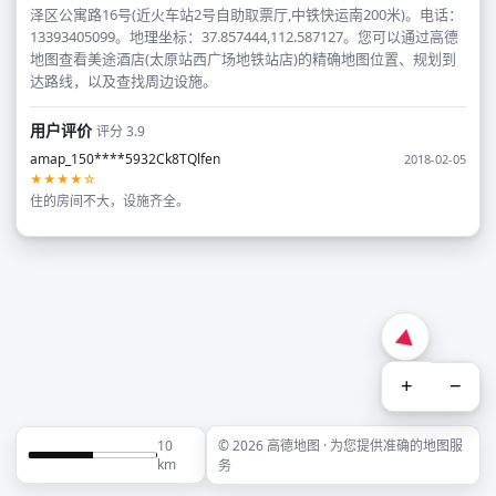
泽区公寓路16号(近火车站2号自助取票厅,中铁快运南200米)。电话：
13393405099。地理坐标：37.857444,112.587127。您可以通过高德
地图查看美途酒店(太原站西广场地铁站店)的精确地图位置、规划到
达路线，以及查找周边设施。
用户评价
评分 3.9
amap_150****5932Ck8TQlfen
2018-02-05
★★★★☆
住的房间不大，设施齐全。
+
−
10
© 2026 高德地图 · 为您提供准确的地图服
km
务