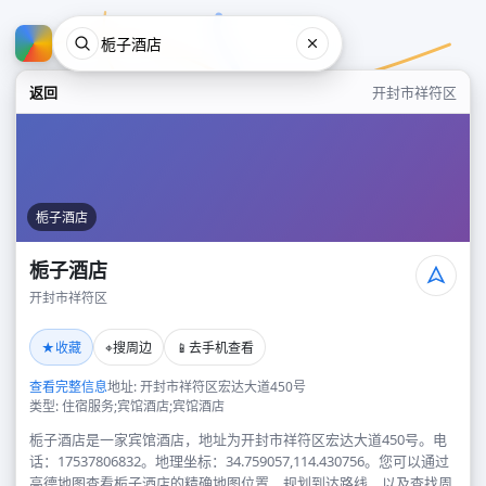
返回
开封市祥符区
栀子酒店
栀子酒店
开封市祥符区
栀子酒店
★
⌖
📱
收藏
搜周边
去手机查看
开封市祥符区
查看完整信息
地址: 开封市祥符区宏达大道450号
类型: 住宿服务;宾馆酒店;宾馆酒店
栀子酒店是一家宾馆酒店，地址为开封市祥符区宏达大道450号。电
话：17537806832。地理坐标：34.759057,114.430756。您可以通过
高德地图查看栀子酒店的精确地图位置、规划到达路线，以及查找周