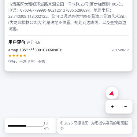
市清新区太和镇环城路景源公园一号1楼C23号(百步梯西侧100米)。
电话：0763-6779999;+862126137886,6286897。地理坐标：
23.740308,113.002125。您可以通过高德地图查看清远景源艺术酒店
(古龙峡松林公园店)的精确地图位置、规划到达路线，以及查找周边
设施。
用户评价
评分 4.6
amap_135****3001BYX60s0Tc
2017-08-12
★★★★★
很好，干净卫生！不错
+
−
10
© 2026 高德地图 · 为您提供准确的地图服
km
务