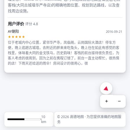
客栈(大同古城墙华严寺店)的精确地图位置、规划到达路线，以及查
找周边设施。
用户评价
评分 4.8
AY朝阳
2016-09-21
★★★★★
位于老城内中心位置，紧邻华严寺，凤临阁，云岗国际大酒店！停车方
便，晚上逛趟古城墙，去附近的胖来来吃兔头，晚上住在如此有感觉的客
栈里，体味着大同的金戈铁马，历史韵味！客栈的前台接待很负责任，为
客人考虑的很周到，因为之前在携程订错了，前台一直主动帮忙，很热情
的店！下雨天还给送的雨伞！房间设计的很用心，很
+
−
10
© 2026 高德地图 · 为您提供准确的地图服
km
务