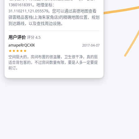
13601618391。地理坐标：
31.110211,121.055579。您可以通过高德地图查看
驿雲精品客栈(上海朱家角店)的精确地图位置、规划
到达路线，以及查找周边设施。
用户评价
评分 4.5
amapeRrQCXlK
2017-04-07
★★★★★
空间挺大的，房间布置的很温馨，卫生很干净，真的挺
适合背包客的，不过房间数量有限，要是人多一定要提
前订。