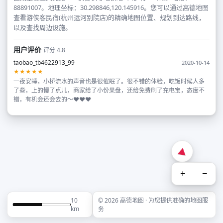
88891007。地理坐标：30.298846,120.145916。您可以通过高德地图
查看游侠客民宿(杭州运河别院店)的精确地图位置、规划到达路线，
以及查找周边设施。
用户评价
评分 4.8
taobao_tb4622913_99
2020-10-14
★★★★★
一夜安睡，小桥流水的声音也是很催眠了。很不错的体验，吃饭时候人多
了些，上的慢了点儿，商家给了小份果盘，还给免费刷了充电宝，态度不
错，有机会还会去的～❤️❤️❤️
+
−
10
© 2026 高德地图 · 为您提供准确的地图服
km
务