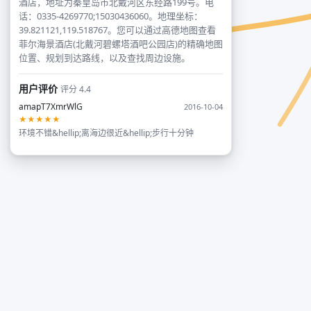
酒店，地址为秦皇岛市北戴河区东经路199号。电
话：0335-4269770;15030436060。地理坐标：
39.821121,119.518767。您可以通过高德地图查看
菲尔海景酒店(北戴河碧螺塔酒吧公园店)的精确地图
位置、规划到达路线，以及查找周边设施。
用户评价
评分 4.4
amapT7XmrWlG
2016-10-04
★★★★★
环境不错&hellip;离海边很近&hellip;步行十分钟