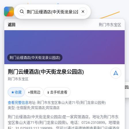
返回
荆门市东宝区
荆门云缦酒店(中天街龙泉公园店)
荆门云缦酒店(中天街龙泉公园店)
荆门市东宝区
荆门云缦酒店(中天街龙泉公园
★
⌖
📱
收藏
搜周边
去手机查看
荆门市东宝区
查看完整信息
地址: 荆门市东宝区象山大道71号(荆门龙泉公园旁)
类型: 住宿服务;宾馆酒店;宾馆酒店
荆门云缦酒店(中天街龙泉公园店)是一家宾馆酒店，地址为荆门市东
宝区象山大道71号(荆门龙泉公园旁)。电话：0724-2310899。地理坐
标：31.025933,112.199089。您可以通过高德地图查看荆门云缦酒店