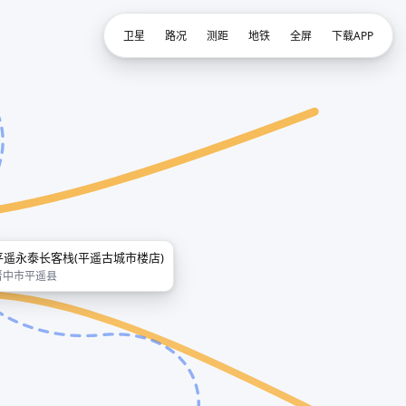
卫星
路况
测距
地铁
全屏
下载APP
平遥永泰长客栈(平遥古城市楼店)
晋中市平遥县