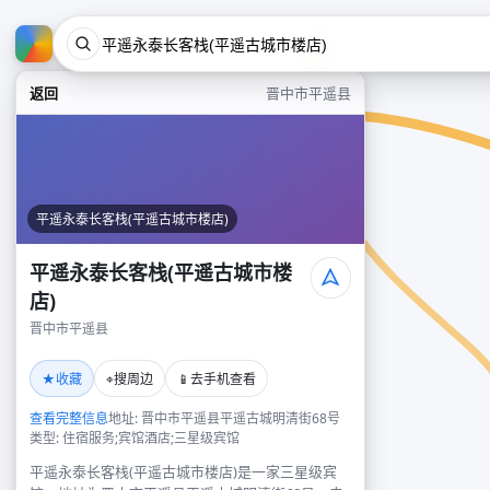
返回
晋中市平遥县
平遥永泰长客栈(平遥古城市楼店)
平遥永泰长客栈(平遥古城市楼
店)
晋中市平遥县
★
⌖
📱
收藏
搜周边
去手机查看
查看完整信息
地址: 晋中市平遥县平遥古城明清街68号
类型: 住宿服务;宾馆酒店;三星级宾馆
平遥永泰长客栈(平遥古城市楼店)是一家三星级宾