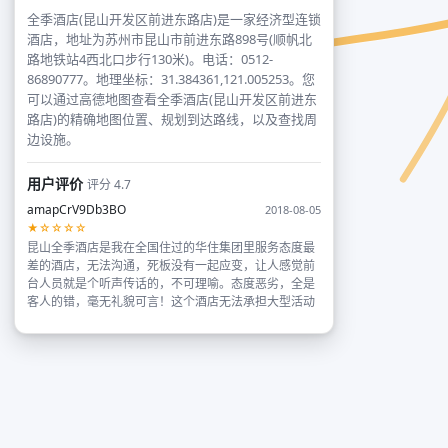
全季酒店(昆山开发区前进东路店)是一家经济型连锁
酒店，地址为苏州市昆山市前进东路898号(顺帆北
路地铁站4西北口步行130米)。电话：0512-
86890777。地理坐标：31.384361,121.005253。您
可以通过高德地图查看全季酒店(昆山开发区前进东
路店)的精确地图位置、规划到达路线，以及查找周
边设施。
用户评价
评分 4.7
amapCrV9Db3BO
2018-08-05
★☆☆☆☆
昆山全季酒店是我在全国住过的华住集团里服务态度最
差的酒店，无法沟通，死板没有一起应变，让人感觉前
台人员就是个听声传话的，不可理喻。态度恶劣，全是
客人的错，毫无礼貌可言！这个酒店无法承担大型活动