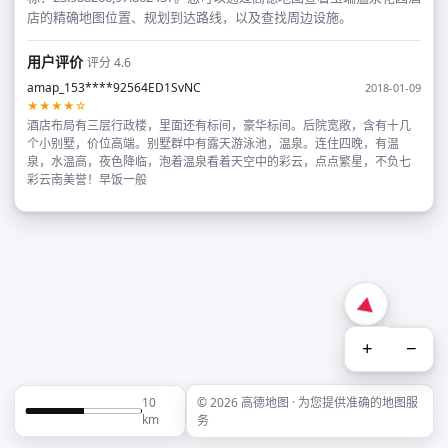
店的精确地图位置、规划到达路线，以及查找周边设施。
用户评价
评分 4.6
amap_153****92564ED1SvNC
2018-01-09
★★★★☆
酒店布局有三层行政楼，里面还有标间，豪华标间。后院宽敞，含有十几
个小别墅，价位高端。别墅群中有露天游泳池，温泉。连住四晚，有温
泉，水温高，夜色降临，泡着温泉看着天空中的彩云，点点繁星，不负七
彩云南美誉！早饭一般
+
−
10
© 2026 高德地图 · 为您提供准确的地图服
km
务