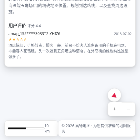
海医院五角场店)的精确地图位置、规划到达路线，以及查找周边设
施。
用户评价
评分 4.4
amap_155****3033T2tYHIZ6
2018-07-02
★★☆☆☆
酒店陈旧，价格较贵，服务一般，前台不给客人准备备用的手机充电器，
非要客人花钱租，头一次遇到五角场这种酒店，在外高桥的维也纳比这里
强多了。
+
−
10
© 2026 高德地图 · 为您提供准确的地图服
km
务