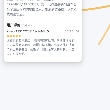
42.934946,119.003231。您可以通过高德地图查看
全宁酒店的精确地图位置、规划到达路线，以及查
找周边设施。
用户评价
评分 4.7
amap_133****0811zcSoMPp5
2017-01-06
★★★★☆
比较老的四星酒店，设施还算可以吧，房间环境没的
说，早餐略显简陋，周围环境不错，出酒店往右拐第一
个路口就是美食一条街了，附近没有大的商超，小店不
少，也很方便。