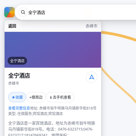
返回
赤峰市
全宁酒店
全宁酒店
赤峰市
★
⌖
📱
收藏
搜周边
去手机查看
查看完整信息
地址: 赤峰市翁牛特旗乌丹镇新华街818号
类型: 住宿服务;宾馆酒店;宾馆酒店
全宁酒店是一家宾馆酒店，地址为赤峰市翁牛特旗
乌丹镇新华街818号。电话：0476-6323715;0476-
6323717;18147669742。地理坐标：