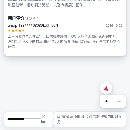
地图位置、规划到达路线，以及查找周边设施。
用户评价
评分 4.7
amap_133****08089kdUT96N
2016-10-02
★★★★★
去青海湖原本入住西宁，因为旺季爆满，随机选取了离湖边较近的地方，
没想到给我和我的自驾游同伴很大的惊喜!性价比超高，特别是男老板热心
热情!
+
−
10
© 2026 高德地图 · 为您提供准确的地图服
km
务