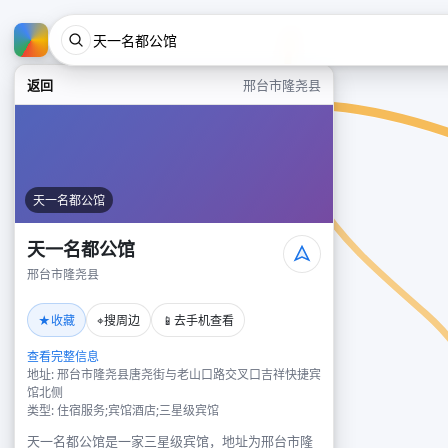
返回
邢台市隆尧县
天一名都公馆
天一名都公馆
邢台市隆尧县
★
⌖
📱
收藏
搜周边
去手机查看
查看完整信息
地址: 邢台市隆尧县唐尧街与老山口路交叉口吉祥快捷宾
馆北侧
类型: 住宿服务;宾馆酒店;三星级宾馆
天一名都公馆是一家三星级宾馆，地址为邢台市隆