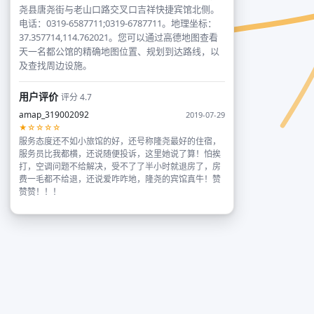
尧县唐尧街与老山口路交叉口吉祥快捷宾馆北侧。
电话：0319-6587711;0319-6787711。地理坐标：
37.357714,114.762021。您可以通过高德地图查看
天一名都公馆的精确地图位置、规划到达路线，以
及查找周边设施。
用户评价
评分 4.7
amap_319002092
2019-07-29
★☆☆☆☆
服务态度还不如小旅馆的好，还号称隆尧最好的住宿，
服务员比我都横，还说随便投诉，这里她说了算！怕挨
打，空调问题不给解决，受不了了半小时就退房了，房
费一毛都不给退，还说爱咋咋地，隆尧的宾馆真牛！赞
赞赞！！！