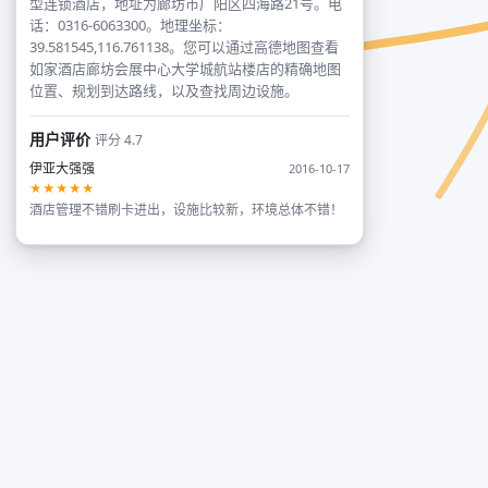
型连锁酒店，地址为廊坊市广阳区四海路21号。电
话：0316-6063300。地理坐标：
39.581545,116.761138。您可以通过高德地图查看
如家酒店廊坊会展中心大学城航站楼店的精确地图
位置、规划到达路线，以及查找周边设施。
用户评价
评分 4.7
伊亚大强强
2016-10-17
★★★★★
酒店管理不错刷卡进出，设施比较新，环境总体不错！