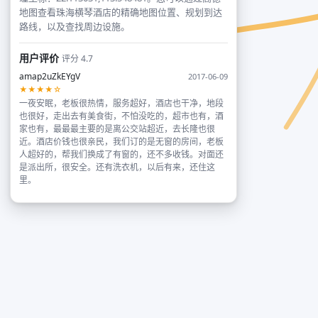
地图查看珠海横琴酒店的精确地图位置、规划到达
路线，以及查找周边设施。
用户评价
评分 4.7
amap2uZkEYgV
2017-06-09
★★★★☆
一夜安眠，老板很热情，服务超好，酒店也干净，地段
也很好，走出去有美食街，不怕没吃的，超市也有，酒
家也有，最最最主要的是离公交站超近，去长隆也很
近。酒店价钱也很亲民，我们订的是无窗的房间，老板
人超好的，帮我们换成了有窗的，还不多收钱。对面还
是派出所，很安全。还有洗衣机，以后有来，还住这
里。