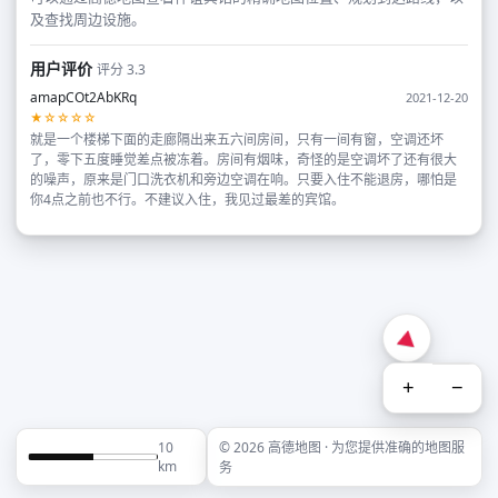
及查找周边设施。
用户评价
评分 3.3
amapCOt2AbKRq
2021-12-20
★☆☆☆☆
就是一个楼梯下面的走廊隔出来五六间房间，只有一间有窗，空调还坏
了，零下五度睡觉差点被冻着。房间有烟味，奇怪的是空调坏了还有很大
的噪声，原来是门口洗衣机和旁边空调在响。只要入住不能退房，哪怕是
你4点之前也不行。不建议入住，我见过最差的宾馆。
+
−
10
© 2026 高德地图 · 为您提供准确的地图服
km
务