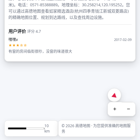
米)。电话：0571-85388889。地理坐标：30.258214,120.195252。您
可以通过高德地图查看如家精选酒店(杭州四季青钱江新城双菱路店)
的精确地图位置、规划到达路线，以及查找周边设施。
用户评价
评分 4.7
嘿嘿v
2017-02-09
★★★☆☆
有窗的房间临街很吵，没窗的味道很大
+
−
10
© 2026 高德地图 · 为您提供准确的地图服
km
务