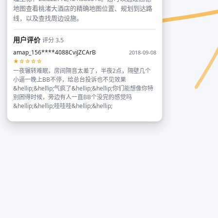
地图查看桃渚大酒店的精确地图位置、规划到达路
线，以及查找周边设施。
用户评价
评分 3.5
amap_156****4088CviJZCArB
2018-09-08
★☆☆☆☆
一夜辗转难眠，房间隔音太差了，半夜2点，隔壁几个
小逼一晚上BB不停，给总台投诉也不见效果
&hellip;&hellip;气疯了&hellip;&hellip;你们能想像你特
别困得时候，旁边有人一直BB个没完的感觉吗
&hellip;&hellip;哇哇哇&hellip;&hellip;