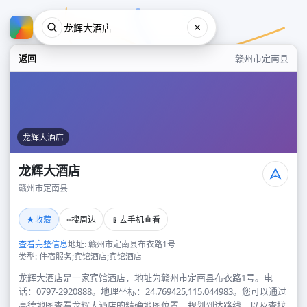
返回
赣州市定南县
龙辉大酒店
龙辉大酒店
赣州市定南县
龙辉大酒店
★
⌖
📱
收藏
搜周边
去手机查看
赣州市定南县
查看完整信息
地址: 赣州市定南县布衣路1号
类型: 住宿服务;宾馆酒店;宾馆酒店
龙辉大酒店是一家宾馆酒店，地址为赣州市定南县布衣路1号。电
话：0797-2920888。地理坐标：24.769425,115.044983。您可以通过
高德地图查看龙辉大酒店的精确地图位置、规划到达路线，以及查找