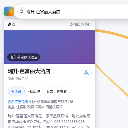
返回
成都市成华区
瑞升·芭富丽大酒店
瑞升·芭富丽大酒店
成都市成华区
★
⌖
📱
收藏
搜周边
去手机查看
查看完整信息
地址: 成都市成华区玉双路7号
类型: 住宿服务;宾馆酒店;四星级宾馆
瑞升·芭富丽大酒店是一家四星级宾馆，地址为成都
市成华区玉双路7号。电话：028-65526888;028-
84339898。地理坐标：30.656133,104.094546。您