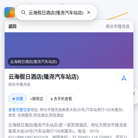
返回
邢台市隆尧县
云海假日酒店(隆尧汽车站店)
云海假日酒店(隆尧汽车站店)
邢台市隆尧县
云海假日酒店(隆尧汽车站店)
★
⌖
📱
收藏
搜周边
去手机查看
邢台市隆尧县
查看完整信息
地址: 邢台市隆尧县柴荣大街26号(汽车站南行100米路东)
类型: 住宿服务;宾馆酒店;宾馆酒店
云海假日酒店(隆尧汽车站店)是一家宾馆酒店，地址为邢台市隆尧县
柴荣大街26号(汽车站南行100米路东)。电话：0319-
6511999;19913032518。地理坐标：37.356451,114.758883。您可以