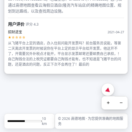
通过高德地图查看云海假日酒店(隆尧汽车站店)的精确地图位置、规
划到达路线，以及查找周边设施。
用户评价
评分 4.3
招财进宝
2021-04-27
★☆☆☆☆
从飞猪平台上定的酒店，办入住前问能开发票吗？前台服务员说能，等第
二天离店开发票的时候说你在平台上定的显示平台给开发票，他这开不
了，开需要另外补税点才能开，平台显示发票邮寄还要邮费自己承担，！
自己掏钱合法的上税凭证都要自己掏钱才能有，也不知道是飞猪平台的问
题，还是酒店的问题，反正下次不会再住了！最后的
+
−
10
© 2026 高德地图 · 为您提供准确的地图服
km
务