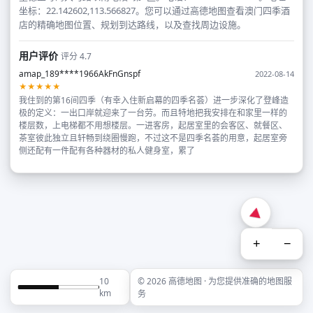
坐标：22.142602,113.566827。您可以通过高德地图查看澳门四季酒
店的精确地图位置、规划到达路线，以及查找周边设施。
用户评价
评分 4.7
amap_189****1966AkFnGnspf
2022-08-14
★★★★★
我住到的第16间四季（有幸入住新启幕的四季名荟）进一步深化了登峰造
极的定义：一出口岸就迎来了一台劳。而且特地把我安排在和家里一样的
楼层数，上电梯都不用想楼层。一进客房，起居室里的会客区、就餐区、
茶室彼此独立且轩畅到绕圈慢跑，不过这不是四季名荟的用意，起居室旁
侧还配有一件配有各种器材的私人健身室，累了
+
−
10
© 2026 高德地图 · 为您提供准确的地图服
km
务