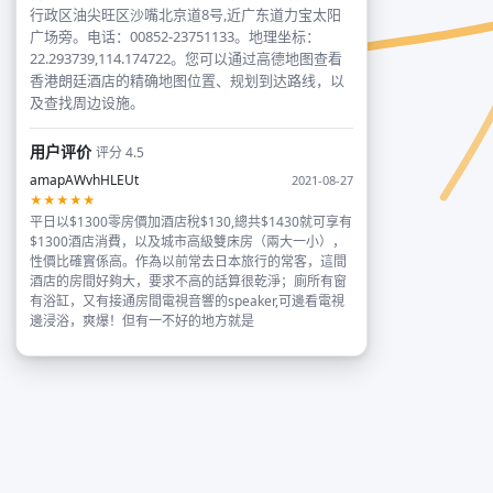
行政区油尖旺区沙嘴北京道8号,近广东道力宝太阳
广场旁。电话：00852-23751133。地理坐标：
22.293739,114.174722。您可以通过高德地图查看
香港朗廷酒店的精确地图位置、规划到达路线，以
及查找周边设施。
用户评价
评分 4.5
amapAWvhHLEUt
2021-08-27
★★★★★
平日以$1300零房價加酒店稅$130,總共$1430就可享有
$1300酒店消費，以及城市高級雙床房（兩大一小），
性價比確實係高。作為以前常去日本旅行的常客，這間
酒店的房間好夠大，要求不高的話算很乾淨；廁所有窗
有浴缸，又有接通房間電視音響的speaker,可邊看電視
邊浸浴，爽爆！但有一不好的地方就是