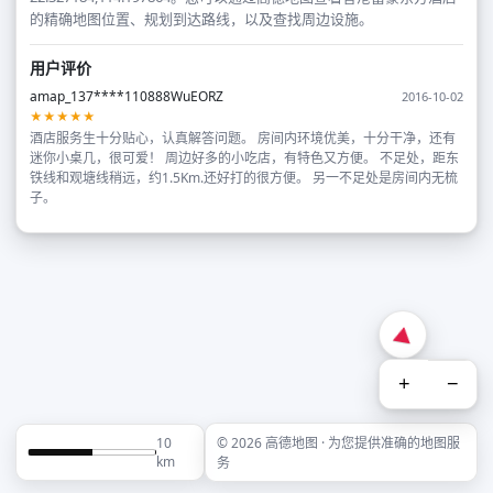
的精确地图位置、规划到达路线，以及查找周边设施。
用户评价
amap_137****110888WuEORZ
2016-10-02
★★★★★
酒店服务生十分贴心，认真解答问题。 房间内环境优美，十分干净，还有
迷你小桌几，很可爱！ 周边好多的小吃店，有特色又方便。 不足处，距东
铁线和观塘线稍远，约1.5Km.还好打的很方便。 另一不足处是房间内无梳
子。
+
−
10
© 2026 高德地图 · 为您提供准确的地图服
km
务