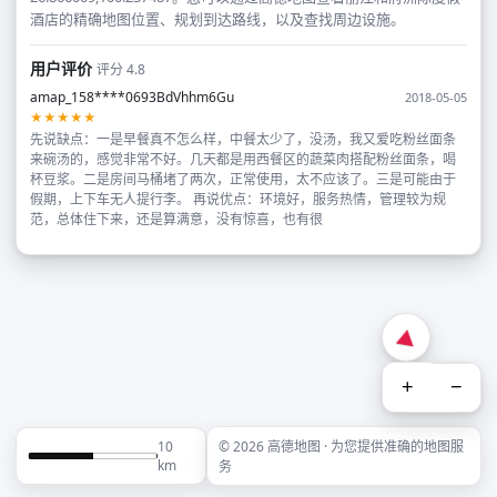
酒店的精确地图位置、规划到达路线，以及查找周边设施。
用户评价
评分 4.8
amap_158****0693BdVhhm6Gu
2018-05-05
★★★★★
先说缺点：一是早餐真不怎么样，中餐太少了，没汤，我又爱吃粉丝面条
来碗汤的，感觉非常不好。几天都是用西餐区的蔬菜肉搭配粉丝面条，喝
杯豆浆。二是房间马桶堵了两次，正常使用，太不应该了。三是可能由于
假期，上下车无人提行李。 再说优点：环境好，服务热情，管理较为规
范，总体住下来，还是算满意，没有惊喜，也有很
+
−
10
© 2026 高德地图 · 为您提供准确的地图服
km
务