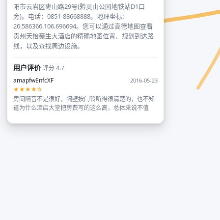
阳市云岩区枣山路29号(黔灵山公园地铁站D1口
旁)。电话：0851-88668888。地理坐标：
26.586366,106.696694。您可以通过高德地图查看
贵州天怡豪生大酒店的精确地图位置、规划到达路
线，以及查找周边设施。
用户评价
评分 4.7
amapfwEnfcXF
2016-05-23
★★★★☆
房间隔音不是很好，隔壁按门铃听得很清楚的，也不知
道为什么酒店大堂把房费写的这么高，总体来说不值