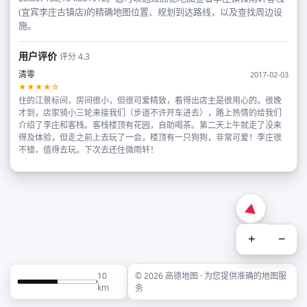
(宜宾李庄古镇店)的精确地图位置、规划到达路线，以及查找周边设
施。
用户评价
评分 4.3
清零
2017-02-03
★★★★☆
住的江景标间，房间很小，但很可爱精致，看得出店主是很用心的。很晚
才到，店家骑小三轮来接我们（步道不许开车进去），路上热情的给我们
介绍了李庄和客栈。客栈楼顶有花园，自助喝茶。第二天上午就走了没来
得及体验，但走之前上去玩了一会，楼顶有一只狗狗，非常可爱！李庄很
不错，值得去玩。下次去还住微雨轩！
+
−
10
© 2026 高德地图 · 为您提供准确的地图服
km
务