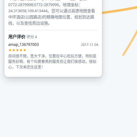
0772-2879998;0772-2879999。地理坐标：
24.313658,109.413444。您可以通过高德地图查看
中环酒店(公园路店)的精确地图位置、规划到达路
线，以及查找周边设施。
用户评价
评分 4
amap_136797003
2017-11-04
★★★★★
房间很不错，宽大干净，位置在中心吃玩方便，特别是
服务好啊，有个叫黄春燕的服务员让我们很感动，很贴
心，下次来还住这里！