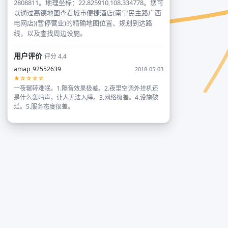
2808811。地理坐标：22.825910,108.334778。您可
以通过高德地图查看城市便捷酒店(南宁民主路广西
电网店)(暂停营业)的精确地图位置、规划到达路
线，以及查找周边设施。
用户评价
评分 4.4
amap_92552639
2018-05-03
★☆☆☆☆
一夜辗转难眠。1.隔音效果极差。2.夜里空调外挂机还
是什么轰鸣声，让人无法入睡。3.网络极差。4.设施破
烂。5.服务态度很差。