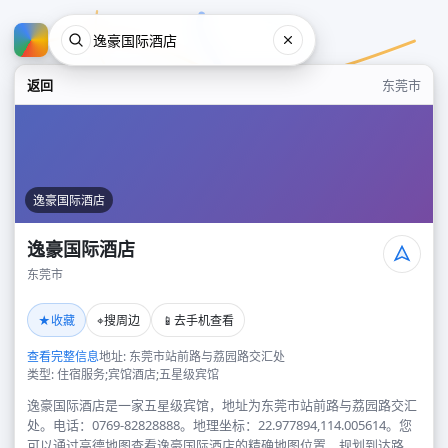
返回
东莞市
逸豪国际酒店
逸豪国际酒店
东莞市
逸豪国际酒店
★
⌖
📱
收藏
搜周边
去手机查看
东莞市
查看完整信息
地址: 东莞市站前路与荔园路交汇处
类型: 住宿服务;宾馆酒店;五星级宾馆
逸豪国际酒店是一家五星级宾馆，地址为东莞市站前路与荔园路交汇
处。电话：0769-82828888。地理坐标：22.977894,114.005614。您
可以通过高德地图查看逸豪国际酒店的精确地图位置、规划到达路