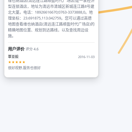
维也纳酒店(清远连江路顺盈时代广场店)是一家经济
型连锁酒店，地址为清远市清城区新城连江路8号建
北大厦。电话：18926616670;0763-3373888,0。地
理坐标：23.691875,113.042759。您可以通过高德
地图查看维也纳酒店(清远连江路顺盈时代广场店)的
精确地图位置、规划到达路线，以及查找周边设
施。
用户评价
评分 4.6
覃亚毅
2016-11-03
★★★★★
很好视野.服务也很好