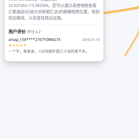
22.537263,113.382356。您可以通过高德地图查看
汇都酒店(石岐大信新都汇店)的精确地图位置、规划
到达路线，以及查找周边设施。
用户评价
评分 4.2
amap_158****2767YZRtkG7X
2016-07-10
★☆☆☆☆
一个字，差差差。158块跟外面几十块的差不多。