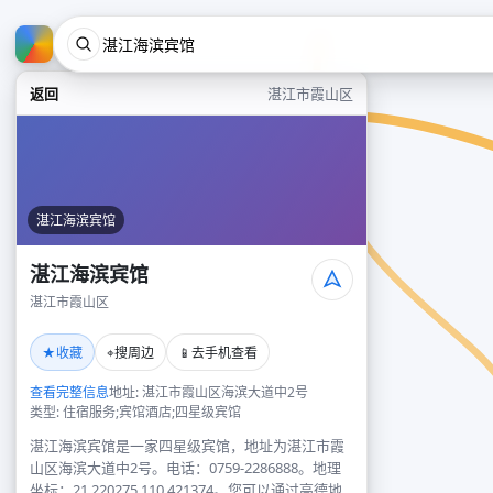
返回
湛江市霞山区
湛江海滨宾馆
湛江海滨宾馆
湛江市霞山区
★
⌖
📱
收藏
搜周边
去手机查看
查看完整信息
地址: 湛江市霞山区海滨大道中2号
类型: 住宿服务;宾馆酒店;四星级宾馆
湛江海滨宾馆是一家四星级宾馆，地址为湛江市霞
山区海滨大道中2号。电话：0759-2286888。地理
坐标：21.220275,110.421374。您可以通过高德地