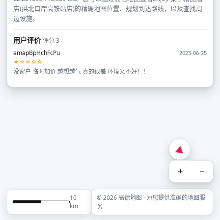
店(拱北口岸高铁站店)的精确地图位置、规划到达路线，以及查找周
边设施。
用户评价
评分 3
amapBpHchFcPu
2023-06-25
★☆☆☆☆
没窗户 临时加价 越想越气 真的很差 环境又不好！！
+
−
10
© 2026 高德地图 · 为您提供准确的地图服
km
务