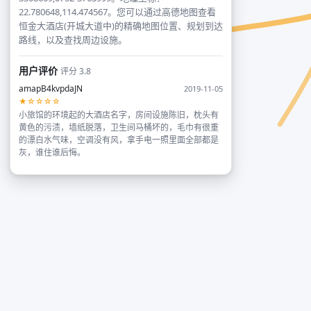
22.780648,114.474567。您可以通过高德地图查看
恒金大酒店(开城大道中)的精确地图位置、规划到达
路线，以及查找周边设施。
用户评价
评分 3.8
amapB4kvpdaJN
2019-11-05
★☆☆☆☆
小旅馆的环境起的大酒店名字，房间设施陈旧，枕头有
黄色的污渍，墙纸脱落，卫生间马桶坏的，毛巾有很重
的漂白水气味，空调没有风，拿手电一照里面全部都是
灰，谁住谁后悔。