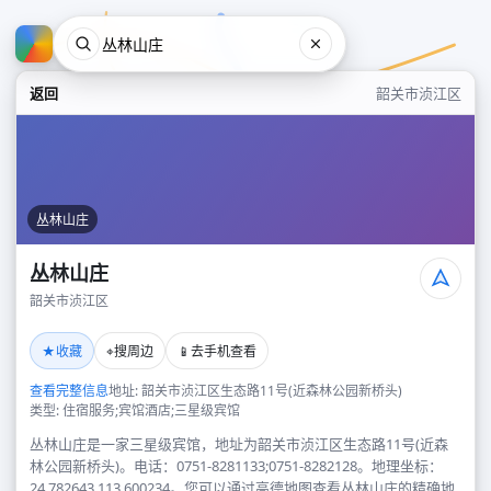
返回
韶关市浈江区
丛林山庄
丛林山庄
韶关市浈江区
丛林山庄
★
⌖
📱
收藏
搜周边
去手机查看
韶关市浈江区
查看完整信息
地址: 韶关市浈江区生态路11号(近森林公园新桥头)
类型: 住宿服务;宾馆酒店;三星级宾馆
丛林山庄是一家三星级宾馆，地址为韶关市浈江区生态路11号(近森
林公园新桥头)。电话：0751-8281133;0751-8282128。地理坐标：
24.782643,113.600234。您可以通过高德地图查看丛林山庄的精确地