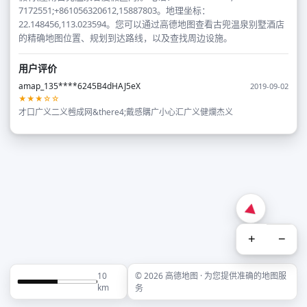
7172551;+861056320612,15887803。地理坐标：
22.148456,113.023594。您可以通过高德地图查看古兜温泉别墅酒店
的精确地图位置、规划到达路线，以及查找周边设施。
用户评价
amap_135****6245B4dHAJ5eX
2019-09-02
★★★☆☆
才口广义二义乸成网&there4;戴感購广小心汇广义健爛杰义
+
−
10
© 2026 高德地图 · 为您提供准确的地图服
km
务