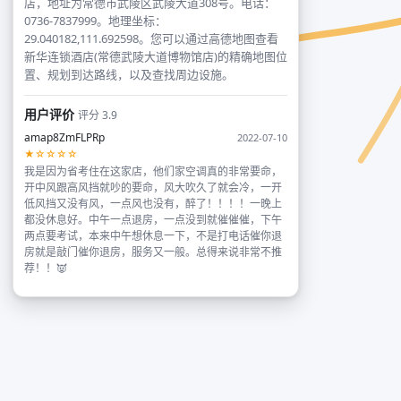
店，地址为常德市武陵区武陵大道308号。电话：
0736-7837999。地理坐标：
29.040182,111.692598。您可以通过高德地图查看
新华连锁酒店(常德武陵大道博物馆店)的精确地图位
置、规划到达路线，以及查找周边设施。
用户评价
评分 3.9
amap8ZmFLPRp
2022-07-10
★☆☆☆☆
我是因为省考住在这家店，他们家空调真的非常要命，
开中风跟高风挡就吵的要命，风大吹久了就会冷，一开
低风挡又没有风，一点风也没有，醉了！！！！一晚上
都没休息好。中午一点退房，一点没到就催催催，下午
两点要考试，本来中午想休息一下，不是打电话催你退
房就是敲门催你退房，服务又一般。总得来说非常不推
荐！！👿