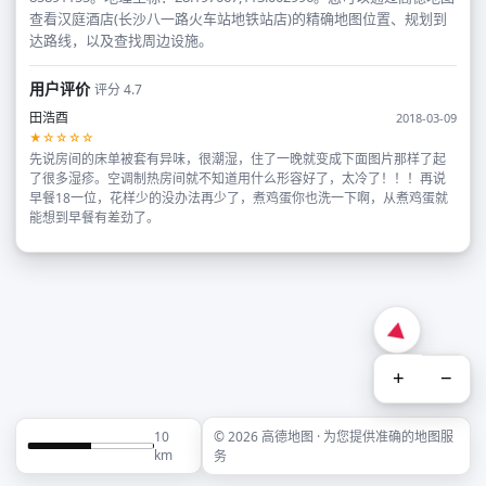
查看汉庭酒店(长沙八一路火车站地铁站店)的精确地图位置、规划到
达路线，以及查找周边设施。
用户评价
评分 4.7
田浩酉
2018-03-09
★☆☆☆☆
先说房间的床单被套有异味，很潮湿，住了一晚就变成下面图片那样了起
了很多湿疹。空调制热房间就不知道用什么形容好了，太冷了！！！再说
早餐18一位，花样少的没办法再少了，煮鸡蛋你也洗一下啊，从煮鸡蛋就
能想到早餐有差劲了。
+
−
10
© 2026 高德地图 · 为您提供准确的地图服
km
务