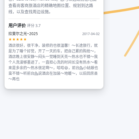
查看尚客商旅酒店的精确地图位置、规划到达路
线，以及查找周边设施。
用户评价
评分 3.7
拉斐尔之光~2025
2017-04-02
★★★★★
酒店很好，很干净，装修的也很温馨！～长途旅行，就
是为了睡个好觉，开了一天的车，把自己累的购抢～，
酒店晚上很安静～闷头一觉睡到天亮～热水也不错～我
个人洗澡够墨迹了，一直担心洗的时间长没有热水～看
来是多余的～热水很足啊～，哈哈😄，前台💁小姑娘也
蛮不错～听前台💁说酒店在加装～地暖～，以后回房县
～再也