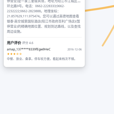
停营业)是一家三星级宾馆，地址为阳江市江城区二
环北路9号。电话：0662-2228333;0662-
2232222;0662-2823888。地理坐标：
21.857629,111.975474。您可以通过高德地图查看
银泰·高空城景国际酒店(阳江市政府百利广场店)(暂
停营业)的精确地图位置、规划到达路线，以及查找
周边设施。
用户评价
评分 4.6
amap_137****8339fEgw9HeC
2016-12-06
★★★☆☆
中餐、旅业、桑拿。停车较方便。看起来档次不错。