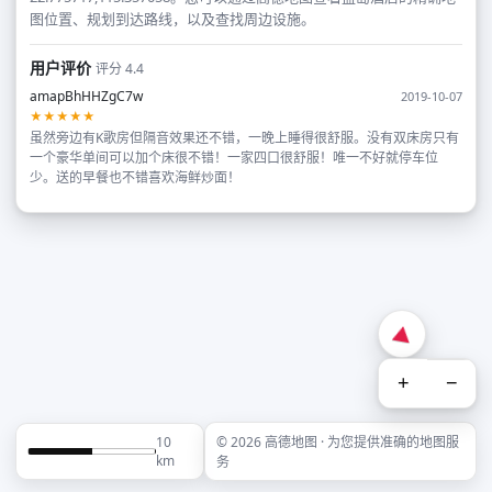
图位置、规划到达路线，以及查找周边设施。
用户评价
评分 4.4
amapBhHHZgC7w
2019-10-07
★★★★★
虽然旁边有K歌房但隔音效果还不错，一晚上睡得很舒服。没有双床房只有
一个豪华单间可以加个床很不错！一家四口很舒服！唯一不好就停车位
少。送的早餐也不错喜欢海鲜炒面！
+
−
10
© 2026 高德地图 · 为您提供准确的地图服
km
务